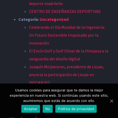
deporte madrileño
CENTRO DE ENSEÑANZAS DEPORTIVAS
Categoría:
Uncategorized
Celebrando el Día Mundial de la Ingeniería:
Un Futuro Sostenible Impulsado por la
Innovación
El Encín Golf y Golf Olivar de la Hinojosa a la
vanguardia del diseño digital
© Copyright 2012 -
2026 | Joaquín Molpeceres
Somos
Joaquín Molpeceres, presidente de Licuas,
deporte - toda una vida apostando por el deporte
| All
anuncia la participación de Licuas en
Rights Reserved
INSOAN202
Los kitesurfistas de Marina El Portet de
Usamos cookies para asegurar que te damos la mejor
Facebook
Twitter
LinkedIn
YouTube
experiencia en nuestra web. Si continúas usando este sitio,
Dénia acudirán a la Cutty Sark Valencia
asumiremos que estás de acuerdo con ello.
Aceptar
No
Política de privacidad