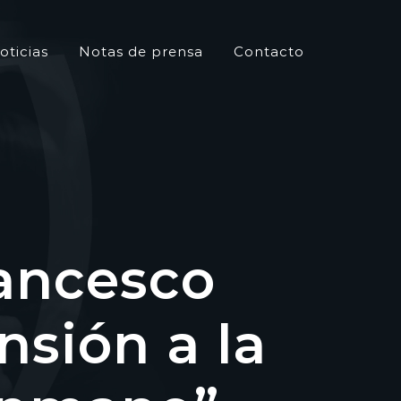
oticias
Notas de prensa
Contacto
rancesco
nsión a la