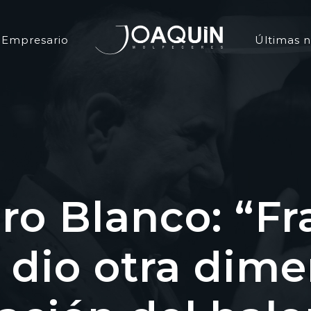
Empresario
Últimas n
ro Blanco: “F
dio otra dime