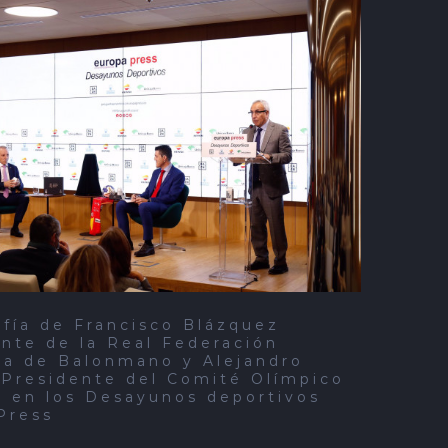
fía de Francisco Blázquez
nte de la Real Federación
la de Balonmano y Alejandro
 Presidente del Comité Olímpico
l en los Desayunos deportivos
Press