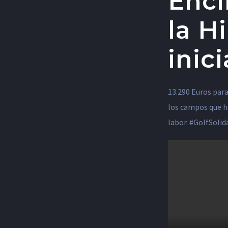
Encí
la H
inici
13.290 Euros para
los campos que h
labor. #GolfSolid