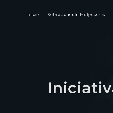
Saltar
al
Inicio
Sobre Joaquín Molpeceres
contenido
Iniciat