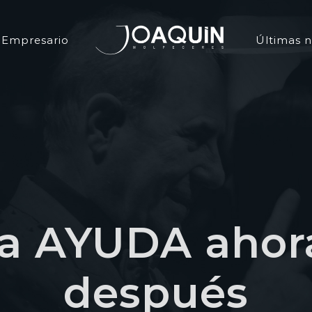
Empresario
Últimas n
iva AYUDA aho
después