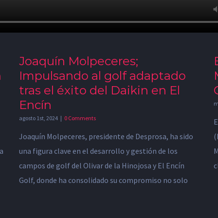
Joaquín Molpeceres;
n
Impulsando al golf adaptado
tras el éxito del Daikin en El
Encín
m
agosto 1st, 2024
|
0 Comments
E
Joaquín Molpeceres, presidente de Desprosa, ha sido
(
a
una figura clave en el desarrollo y gestión de los
M
campos de golf del Olivar de la Hinojosa y El Encín
c
Golf, donde ha consolidado su compromiso no solo