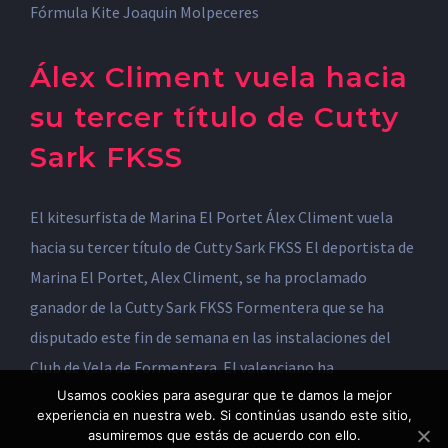
Álex Climent vuela hacia
su tercer título de Cutty
Sark FKSS
El kitesurfista de Marina El Portet Álex Climent vuela
hacia su tercer título de Cutty Sark FKSS El deportista de
Marina El Portet, Alex Climent, se ha proclamado
© Copyright 2012 -
2026 | Joaquín Molpeceres
Somos
ganador de la Cutty Sark FKSS Formentera que se ha
deporte - toda una vida apostando por el deporte
| All
disputado este fin de semana en las instalaciones del
Rights Reserved
Club de Vela de Formentera. El valenciano ha
Usamos cookies para asegurar que te damos la mejor
Facebook
Twitter
LinkedIn
YouTube
experiencia en nuestra web. Si continúas usando este sitio,
asumiremos que estás de acuerdo con ello.