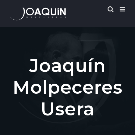
Saltar
al
contenido
Joaquín
Molpeceres
Usera