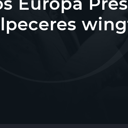
s Europa Pres
lpeceres wingf