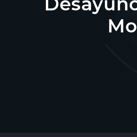
Desayuno
Mo