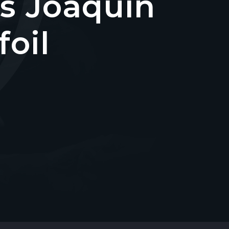
s Joaquín
oil