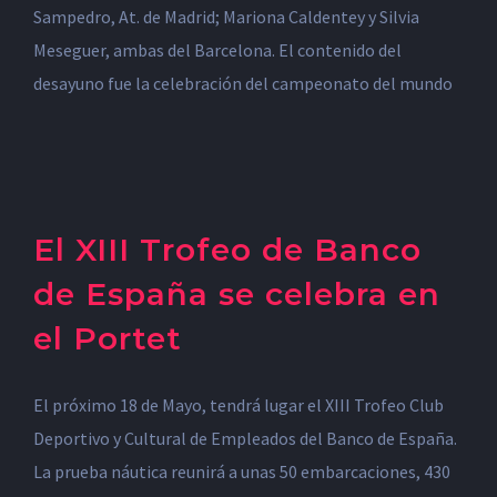
Sampedro, At. de Madrid; Mariona Caldentey y Silvia
Meseguer, ambas del Barcelona. El contenido del
desayuno fue la celebración del campeonato del mundo
El XIII Trofeo de Banco
de España se celebra en
el Portet
El próximo 18 de Mayo, tendrá lugar el XIII Trofeo Club
Deportivo y Cultural de Empleados del Banco de España.
© Copyright 2012 -
2026 | Joaquín Molpeceres
Somos
La prueba náutica reunirá a unas 50 embarcaciones, 430
deporte - toda una vida apostando por el deporte
| All